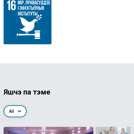
Яшчэ па тэме
All