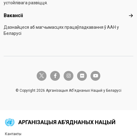
устойлівага развіцця.
Вакансіі
Вак
Дазнайцеся аб магчымасцях працаўладкавання ў ААН у
Беларусі
twitter-x
facebook-f
instagram
flickr
youtube
© Copyright 2026 Арганізацыя Аб'яднаных Нацый у Беларусі
АРГАНІЗАЦЫЯ АБ'ЯДНАНЫХ НАЦЫЙ
Кантакты
Global U.N. menu