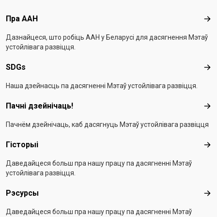
Footer menu
Пра ААН
Пра
Дазнайцеся, што робіць ААН у Беларусі для дасягнення Мэтаў
устойлівага развіцця.
SDGs
SD
Наша дзейнасць па дасягненні Мэтаў устойлівага развіцця.
Пачні дзейнічаць!
Пач
Пачнём дзейнічаць, каб дасягнуць Мэтаў устойлівага развіцця
Гісторыі
Гіс
Даведайцеся больш пра нашу працу па дасягненні Мэтаў
устойлівага развіцця.
Рэсурсы
Рэс
Даведайцеся больш пра нашу працу па дасягненні Мэтаў