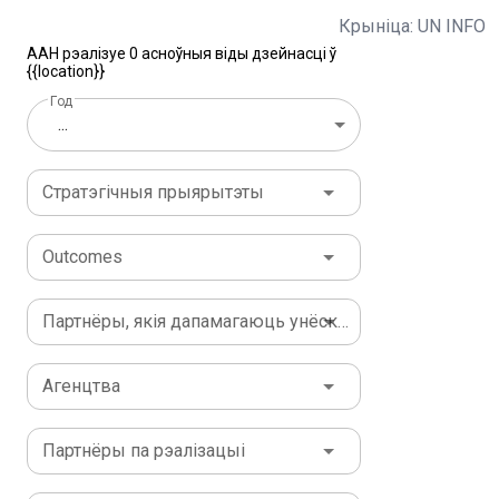
Крыніца: UN INFO
ААН рэалізуе 0 асноўныя віды дзейнасці ў
{{location}}
Год
...
Стратэгічныя прыярытэты
Outcomes
Партнёры, якія дапамагаюць унёскам
Агенцтва
Партнёры па рэалізацыі