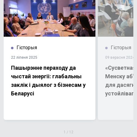
Гісторыя
Гісторыя
22 ліпеня 2025
09 верасня 2024
Пашырэнне пераходу да
«Сусветная 
чыстай энергіі: глабальны
Менску аб'
заклік і дыялог з бізнесам у
для дасягн
Беларусі
устойлівага
1
/
12