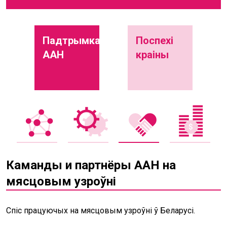
Падтрымка
Поспехі
ААН
краіны
Каманды и партнёры ААН на
мясцовым узроўні
Спіс працуючых на мясцовым узроўні ў Беларусі.