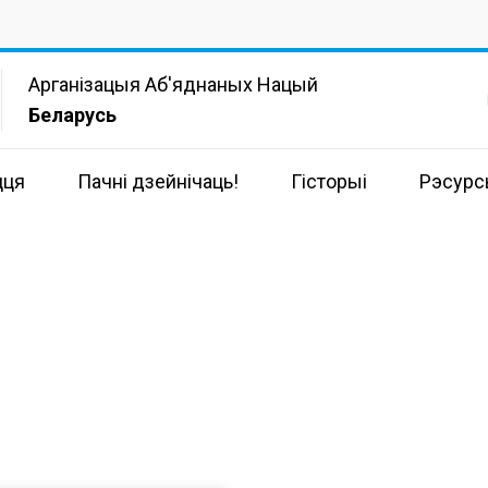
Арганізацыя Аб'яднаных Нацый
Беларусь
цця
Пачні дзейнічаць!
Гісторыі
Рэсур