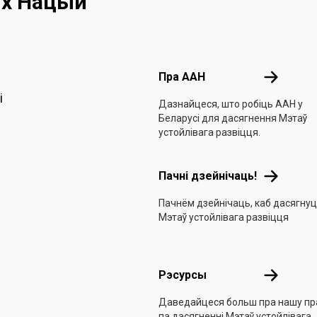
ых Нацый
Footer menu
Пра ААН
Пра ААН
і
Дазнайцеся, што робіць ААН у
Беларусі для дасягнення Мэтаў
устойлівага развіцця.
Пачні дзе
Пачні дзейнічаць!
Пачнём дзейнічаць, каб дасягну
Мэтаў устойлівага развіцця
Рэсурсы
Рэсурсы
Даведайцеся больш пра нашу пр
па дасягненні Мэтаў устойлівага