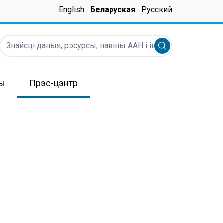
English
Беларуская
Русский
Знайсці даныя, рэсурсы, навіны ААН і інш.
Submit search
сы
Прэс-цэнтр