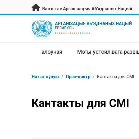
Да асноўнага зместу
Вас вітае Арганізацыя Аб'яднаных Нацый
UN Logo
АРГАНІЗАЦЫЯ АБ'ЯДНАНЫХ НАЦЫЙ
БЕЛАРУСЬ
Галоўная
Мэты ўстойлівага разві
Навігацыя
На галоўную
/
Прэс-цэнтр
/
Кантакты для СМІ
Кантакты для СМІ