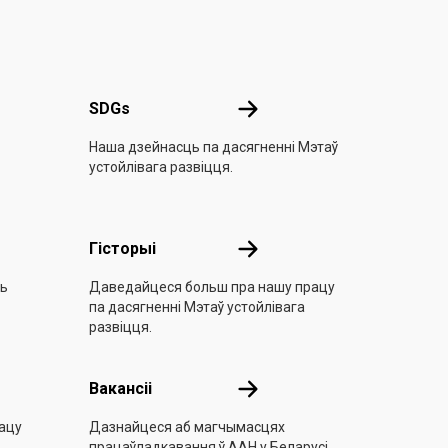
SDGs
SDGs
Наша дзейнасць па дасягненні Мэтаў
устойлівага развіцця.
йнічаць!
Гісторыі
Гісторыі
ць
Даведайцеся больш пра нашу працу
па дасягненні Мэтаў устойлівага
развіцця.
Вакансіі
Вакансіі
ацу
Дазнайцеся аб магчымасцях
працаўладкавання ў ААН у Беларусі