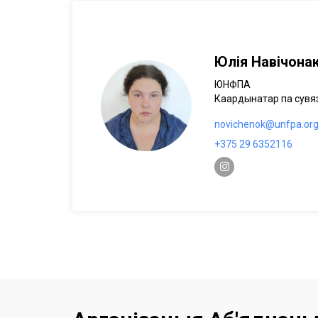
Юлія Навічона
ЮНФПА
Каардынатар па сувя
novichenok@unfpa.or
+375 29 6352116
instagram