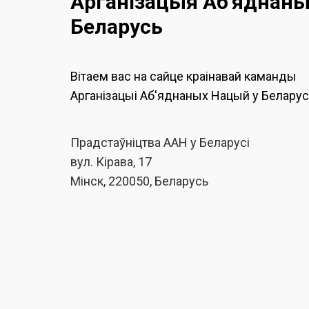
Арганізацыя Аб'яднан
Беларусь
Вітаем вас на сайце краінавай каманды
Арганізацыі Аб'яднаных Нацый у Беларус
Прадстаўніцтва ААН у Беларусі
вул. Кірава, 17
Мінск, 220050, Беларусь