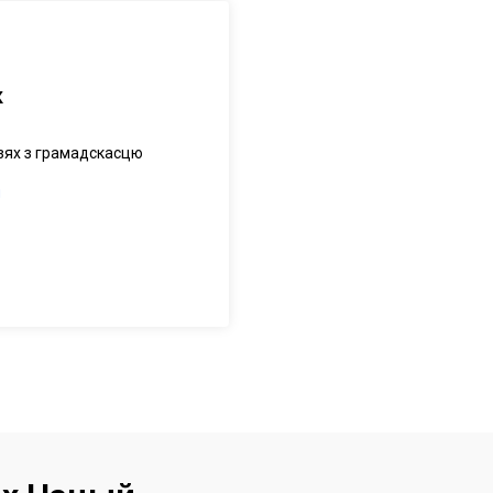
к
зях з грамадскасцю
g