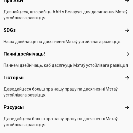
Footer menu
Пра ААН
Пра
Дазнайцеся, што робіць ААН у Беларусі для дасягнення Мэтаў
устойлівага развіцця.
SDGs
SD
Наша дзейнасць па дасягненні Мэтаў устойлівага развіцця.
Пачні дзейнічаць!
Пач
Пачнём дзейнічаць, каб дасягнуць Мэтаў устойлівага развіцця
Гісторыі
Гіс
Даведайцеся больш пра нашу працу па дасягненні Мэтаў
устойлівага развіцця.
Рэсурсы
Рэс
Даведайцеся больш пра нашу працу па дасягненні Мэтаў
устойлівага развіцця.