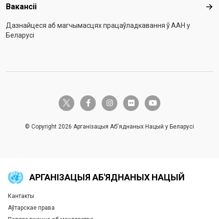
Вакансіі
Вак
Дазнайцеся аб магчымасцях працаўладкавання ў ААН у
Беларусі
twitter-x
facebook-f
instagram
flickr
youtube
© Copyright 2026 Арганізацыя Аб'яднаных Нацый у Беларусі
АРГАНІЗАЦЫЯ АБ'ЯДНАНЫХ НАЦЫЙ
Кантакты
Global U.N. menu
Аўтарскае права