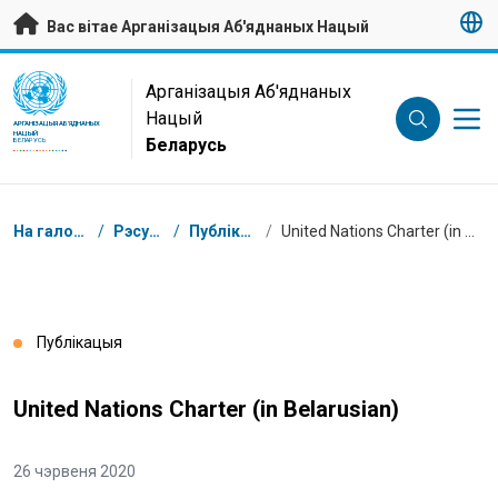
Да асноўнага зместу
Вас вітае Арганізацыя Аб'яднаных Нацый
UN Logo
Арганізацыя Аб'яднаных
Нацый
АРГАНІЗАЦЫЯ АБ'ЯДНАНЫХ
НАЦЫЙ
Беларусь
БЕЛАРУСЬ
Навігацыя
На галоўную
/
Рэсурсы
/
Публікацыі
/
United Nations Charter (in Belarusian)
Публікацыя
United Nations Charter (in Belarusian)
26 чэрвеня 2020