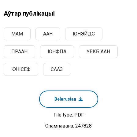
Аўтар публікацыі
МАМ
ААН
ЮНЭЙДС
ПРААН
ЮНФПА
УВКБ ААН
ЮНІСЕФ
СААЗ
Belarusian
File type: PDF
Спампавана: 247828