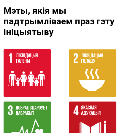
Мэты, якія мы
падтрымліваем праз гэту
ініцыятыву