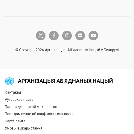
twitter-x
facebook-f
instagram
flickr
youtube
© Copyright 2026 Арганізацыя Аб'яднаных Нацый у Беларусі
АРГАНІЗАЦЫЯ АБ'ЯДНАНЫХ НАЦЫЙ
Кантакты
Global U.N. menu
Аўтарскае права
Папярэджанне аб махлярстве
Паведамленне аб канфідэнцыяльнасці
Карта сайта
Умовы выкарыстання