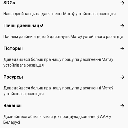
SDGs
SD
Наша дзейнасць па дасягненні Мэтаў устойлівага развіцця.
Пачні дзейнічаць!
Пач
Пачнём дзейнічаць, каб дасягнуць Мэтаў устойлівага развіцця
Гісторыі
Гіс
Даведайцеся больш пра нашу працу па дасягненні Мэтаў
устойлівага развіцця.
Рэсурсы
Рэс
Даведайцеся больш пра нашу працу па дасягненні Мэтаў
устойлівага развіцця.
Вакансіі
Вак
Дазнайцеся аб магчымасцях працаўладкавання ў ААН у
Беларусі