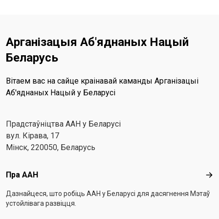
Арганізацыя Аб'яднаных Нацый
Беларусь
Вітаем вас на сайце краінавай каманды Арганізацыі
Аб'яднаных Нацый у Беларусі
Прадстаўніцтва ААН у Беларусі
вул. Кірава, 17
Мінск, 220050, Беларусь
Footer menu
Пра ААН
Пра
Дазнайцеся, што робіць ААН у Беларусі для дасягнення Мэтаў
устойлівага развіцця.