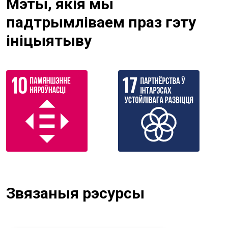
Мэты, якія мы
падтрымліваем праз гэту
ініцыятыву
Звязаныя рэсурсы