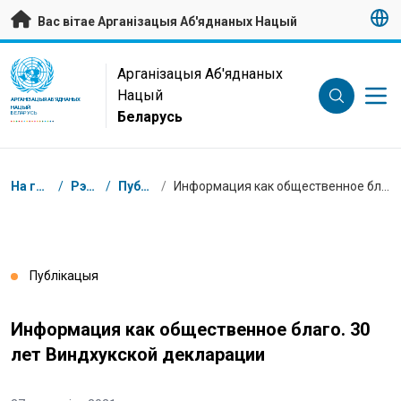
Да асноўнага зместу
Вас вітае Арганізацыя Аб'яднаных Нацый
UN Logo
Арганізацыя Аб'яднаных
Нацый
АРГАНІЗАЦЫЯ АБ'ЯДНАНЫХ
НАЦЫЙ
Беларусь
БЕЛАРУСЬ
Навігацыя
На галоўную
/
Рэсурсы
/
Публікацыі
/
Информация как общественное благо. 30 лет Виндхукской декларации
Публікацыя
Информация как общественное благо. 30
лет Виндхукской декларации