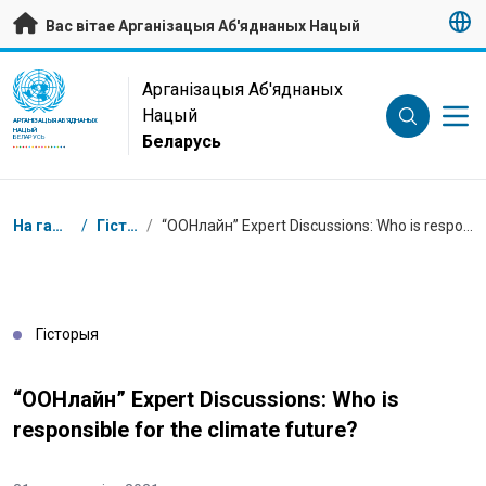
Да асноўнага зместу
Вас вітае Арганізацыя Аб'яднаных Нацый
UN Logo
Арганізацыя Аб'яднаных
Нацый
АРГАНІЗАЦЫЯ АБ'ЯДНАНЫХ
НАЦЫЙ
Беларусь
БЕЛАРУСЬ
Навігацыя
На галоўную
/
Гісторыі
/
“ООНлайн” Expert Discussions: Who is responsible for the climate future?
Гісторыя
“ООНлайн” Expert Discussions: Who is
responsible for the climate future?