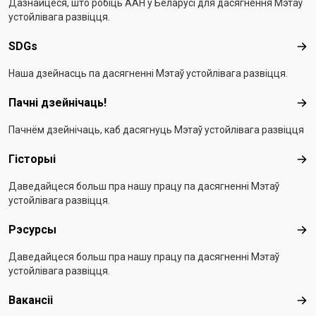
Дазнайцеся, што робіць ААН у Беларусі для дасягнення Мэтаў
устойлівага развіцця.
SDGs
SD
Наша дзейнасць па дасягненні Мэтаў устойлівага развіцця.
Пачні дзейнічаць!
Пач
Пачнём дзейнічаць, каб дасягнуць Мэтаў устойлівага развіцця
Гісторыі
Гіс
Даведайцеся больш пра нашу працу па дасягненні Мэтаў
устойлівага развіцця.
Рэсурсы
Рэс
Даведайцеся больш пра нашу працу па дасягненні Мэтаў
устойлівага развіцця.
Вакансіі
Вак