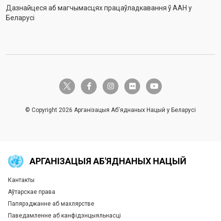
Дазнайцеся аб магчымасцях працаўладкавання ў ААН у
Беларусі
twitter-x
facebook-f
instagram
flickr
youtube
© Copyright 2026 Арганізацыя Аб'яднаных Нацый у Беларусі
АРГАНІЗАЦЫЯ АБ'ЯДНАНЫХ НАЦЫЙ
Кантакты
Global U.N. menu
Аўтарскае права
Папярэджанне аб махлярстве
Паведамленне аб канфідэнцыяльнасці