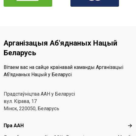
Арганізацыя Аб'яднаных Нацый
Беларусь
Вітаем вас на сайце краінавай каманды Арганізацыі
Аб'яднаных Нацый у Беларусі
Прадстаўніцтва ААН у Беларусі
вул. Кірава, 17
Мінск, 220050, Беларусь
Footer menu
Пра ААН
Пра