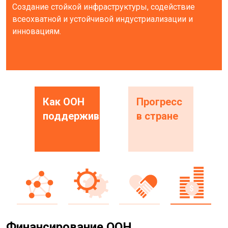
Создание стойкой инфраструктуры, содействие
всеохватной и устойчивой индустриализации и
инновациям.
Как ООН
Прогресс
поддерживает
в стране
Финансирование ООН