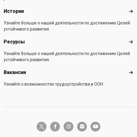
Истории
Ист
Узнайте больше о нашей деятельности по достижению Целей
устойчивого развития.
Ресурсы
Рес
Узнайте больше о нашей деятельности по достижению Целей
устойчивого развития.
Вакансии
Вак
Узнайте о возможностях трудоустройства в ООH
twitter-x
facebook-f
instagram
flickr
youtube