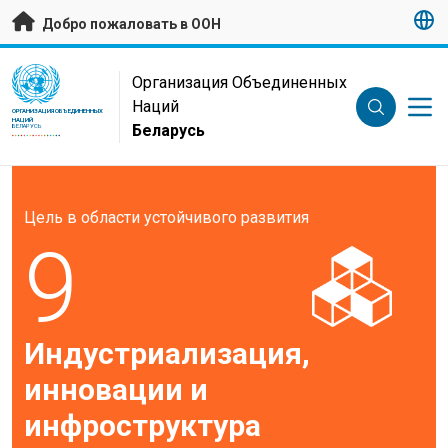
Перейти к основному содержанию
Добро пожаловать в ООН
UN Logo
Организация Объединенных
Наций
ОРГАНИЗАЦИЯ ОБЪЕДИНЕННЫХ
НАЦИЙ
Беларусь
БЕЛАРУСЬ
Цель в области устойчивого развития
9
Индустриализация,
инновации и
инфроструктура