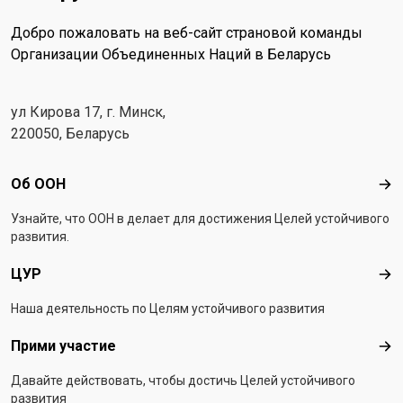
Добро пожаловать на веб-сайт страновой команды
Организации Объединенных Наций в Беларусь
ул Кирова 17, г. Минск,
220050, Беларусь
Footer menu
Об ООН
Об 
Узнайте, что ООН в делает для достижения Целей устойчивого
развития.
ЦУР
ЦУ
Наша деятельность по Целям устойчивого развития
Прими участие
При
Давайте действовать, чтобы достичь Целей устойчивого
развития