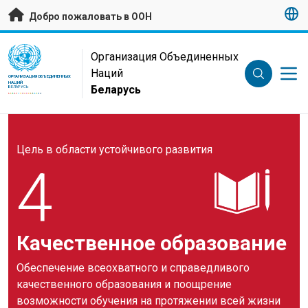
Перейти к основному содержанию
Добро пожаловать в ООН
UN Logo
Организация Объединенных
Наций
ОРГАНИЗАЦИЯ ОБЪЕДИНЕННЫХ
НАЦИЙ
Беларусь
БЕЛАРУСЬ
Цель в области устойчивого развития
4
Качественное образование
Обеспечение всеохватного и справедливого
качественного образования и поощрение
возможности обучения на протяжении всей жизни