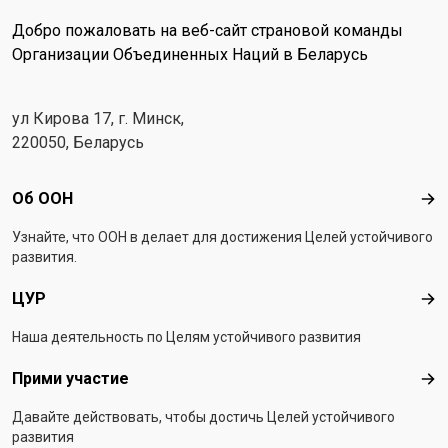
Добро пожаловать на веб-сайт страновой команды
Организации Объединенных Наций в Беларусь
ул Кирова 17, г. Минск,
220050, Беларусь
Footer menu
Об ООН
Об 
Узнайте, что ООН в делает для достижения Целей устойчивого
развития.
ЦУР
ЦУ
Наша деятельность по Целям устойчивого развития
Прими участие
При
Давайте действовать, чтобы достичь Целей устойчивого
развития