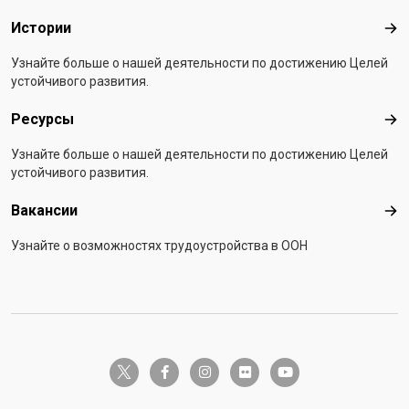
Истории
Ист
Узнайте больше о нашей деятельности по достижению Целей
устойчивого развития.
Ресурсы
Рес
Узнайте больше о нашей деятельности по достижению Целей
устойчивого развития.
Вакансии
Вак
Узнайте о возможностях трудоустройства в ООH
twitter-x
facebook-f
instagram
flickr
youtube