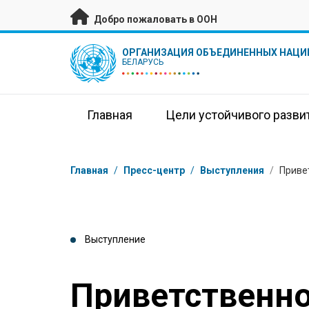
Перейти к основному содержанию
Добро пожаловать в ООН
UN Logo
ОРГАНИЗАЦИЯ ОБЪЕДИНЕННЫХ НАЦИ
БЕЛАРУСЬ
Главная
Цели устойчивого разви
Навигационная цепочка
Главная
/
Пресс-центр
/
Выступления
/
Приве
Выступление
Приветственно