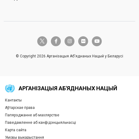
twitter-x
facebook-f
instagram
flickr
youtube
© Copyright 2026 Арганізацыя Аб'яднаных Нацый у Беларусі
АРГАНІЗАЦЫЯ АБ'ЯДНАНЫХ НАЦЫЙ
Кантакты
Global U.N. menu
Аўтарскае права
Папярэджанне аб махлярстве
Паведамленне аб канфідэнцыяльнасці
Карта сайта
Умовы выкарыстання