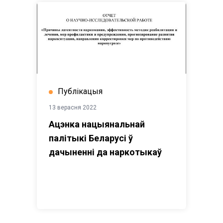
Публікацыя
13 верасня 2022
Ацэнка нацыянальнай
палітыкі Беларусі ў
дачыненні да наркотыкаў