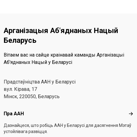
Арганізацыя Аб'яднаных Нацый
Беларусь
Вітаем вас на сайце краінавай каманды Арганізацыі
Аб'яднаных Нацый у Беларусі
Прадстаўніцтва ААН у Беларусі
вул. Кірава, 17
Мінск, 220050, Беларусь
Footer menu
Пра ААН
Пра
Дазнайцеся, што робіць ААН у Беларусі для дасягнення Мэтаў
устойлівага развіцця.