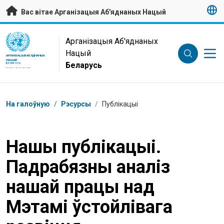
Да асноўнага зместу
Вас вітае Арганізацыя Аб'яднаных Нацый
UN Logo
Арганізацыя Аб'яднаных
Нацый
АРГАНІЗАЦЫЯ АБ'ЯДНАНЫХ
НАЦЫЙ
Беларусь
БЕЛАРУСЬ
Навігацыя
На галоўную
/
Рэсурсы
/
Публікацыі
Нашы публікацыі.
Падрабязны аналіз
нашай працы над
Мэтамі ўстойлівага