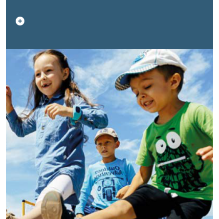
гады, дзе вылучаюцца чатыры стратэгічныя
прыярытэты, узаемазвязаныя з адпаведнымі
нацыянальнымі пачынаннямі. Пераход да зялёнай
эканомікі, накіраваны на забеспячэнне
інклюзіўнага і ўстойлівага росту; Арыентацыя на
будучыя пакаленні: падлеткі і моладзь; Лічбавыя
пераўтварэнні і сацыяльныя інавацыі; Гендарная
роўнасць у грамадстве. Апроч таго, у рамках
разнастайных ініцыятыў і партнёрстваў ААН у
Беларусі працягнула істотную падтрымку ў
рэагаванні на пандэмію COVID-19 і крызісную
сітуацыю з бежанцамі і мігрантамі. У цэлым,
нягледзячы на ​​існуючыя праблемы, сістэма ААН у
Беларусі прадэманстравала ўстойлівасць і
здольнасць адаптавацца, працуючы над
дасягненнем Мэтаў устойлівага развіцця (МУР) і
не пакідаючы нікога ў баку.