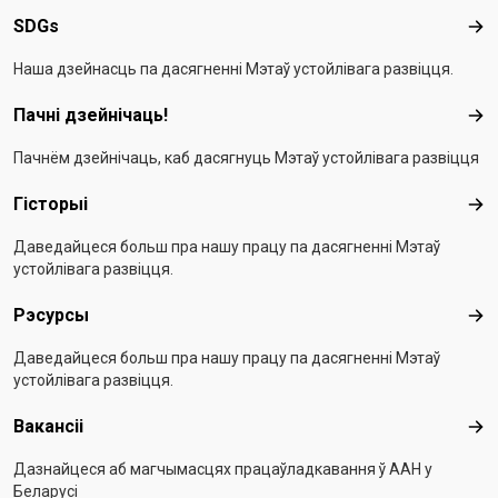
SDGs
SD
Наша дзейнасць па дасягненні Мэтаў устойлівага развіцця.
Пачні дзейнічаць!
Пач
Пачнём дзейнічаць, каб дасягнуць Мэтаў устойлівага развіцця
Гісторыі
Гіс
Даведайцеся больш пра нашу працу па дасягненні Мэтаў
устойлівага развіцця.
Рэсурсы
Рэс
Даведайцеся больш пра нашу працу па дасягненні Мэтаў
устойлівага развіцця.
Вакансіі
Вак
Дазнайцеся аб магчымасцях працаўладкавання ў ААН у
Беларусі