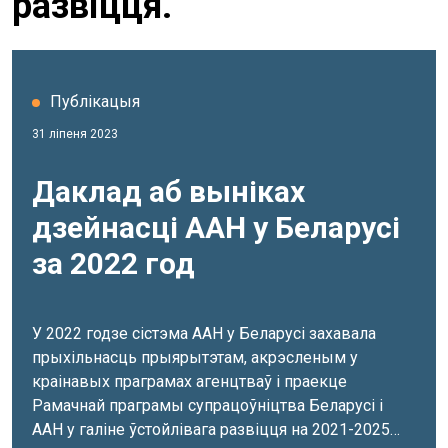
развіцця.
Публікацыя
31 ліпеня 2023
Даклад аб выніках
дзейнасці ААН у Беларусі
за 2022 год
У 2022 годзе сістэма ААН у Беларусі захавала
прыхільнасць прыярытэтам, акрэсленым у
краінавых праграмах агенцтваў і праекце
Рамачнай праграмы супрацоўніцтва Беларусі і
ААН у галіне ўстойлівага развіцця на 2021-2025