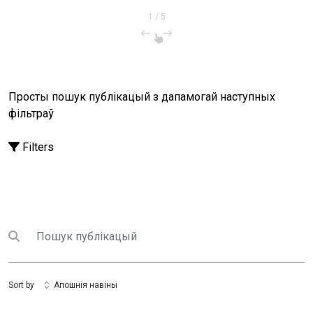
1
/
5
Просты пошук публікацый з дапамогай наступных
фільтраў
Filters
Пошук
Submit search
Sort by
Апошнія навіны