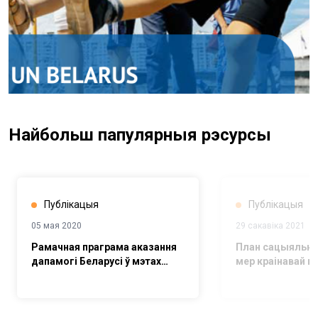
Найбольш папулярныя рэсурсы
Публікацыя
Публікацыя
05 мая 2020
29 сакавіка 2021
Рамачная праграма аказання
План сацыяльна
дапамогі Беларусі ў мэтах
мер краінавай г
устойлівага развіцця на 2016-
Беларусі ў адказ
2020 гады
дасягненні і пл